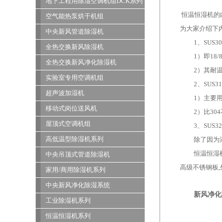
地下工程用除湿空调机组DCK系列
恒温恒湿机的
空气能热泵烘干机组
为大家介绍下
中央新风管道除湿机
1、SUS3
全热交换新风除湿机
1）即1
全热交换新风净化除湿机
2）其耐
实验室专用空调机组
2、SUS3
超声波加湿机
1）主要
移动式岗位送风机
2）比3
屋顶式空调机组
3、SUS3
高低温型除湿机系列
除了因为
恒温恒湿
中央吊顶式管道除湿机
高级不锈钢板
家用/商用除湿机系列
中央新风净化除湿系统
新风净化
工业除湿机系列
恒温恒湿机系列