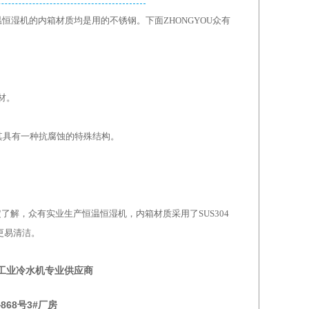
温恒湿机的内箱材质均是用的不锈钢。下面
ZHONGYOU众有
材。
其具有一种抗腐蚀的特殊结构。
定了解，
众有实业
生产恒温恒湿机，内箱材质采用了
SUS304
更易清洁。
|工业冷水机专业供应商
868号3#厂房