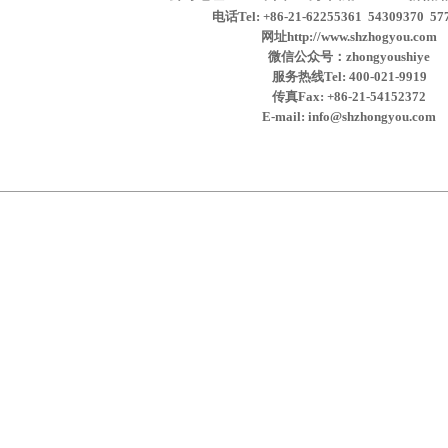
电话Tel: +86-21-62255361 54309370 57
网址http://www.shzhogyou.com
微信公众号：zhongyoushiye
服务热线Tel: 400-021-9919
传真Fax: +86-21-54152372
E-mail: info@shzhongyou.com