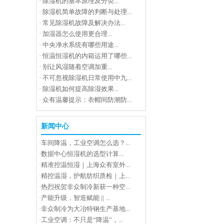
·
除湿机的基本原理及分类...
·
除湿机简单故障的判断与处理...
·
常见除湿机故障及解决办法...
·
加湿器怎么使用更合理...
·
中央净水系统有哪些用途...
·
恒温恒湿机的内箱运用了哪些...
·
别让风湿随着空调加重...
·
不可忽视除湿机日常使用中九...
·
除湿机如何提高除湿效果...
·
众有温馨提示：衣帽间防潮防...
新闻中心
·
车间降温，工业空调怎么选？...
·
数据中心恒湿机的选型计算...
·
精准控温恒湿｜上海众有室外...
·
精控温湿，护航纺织质检｜上...
·
热烈祝贺非众制冷新获一种空...
·
产能升级，智造赋能 || ...
·
非众制冷为大冶特钢生产基地...
·
工业空调：不只是“降温”，...