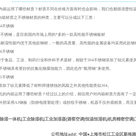
内箱运用了哪些材质？材质不同在价格方面有时也会影响，我们也都很清楚恒
内箱材质之不锈钢材质的种类，主要可以分成以下三类：
04不锈钢
8/8不锈钢，是目前国内市场上用的*多的一款高性能不锈钢板材
温耐湿性能均优于其他款钢材，一般的高质量、高性能的金属设备均采用此款钢
16不锈钢
用于食品、工业、制药行业和外科手术器材，相较于304不锈钢添加了钼元素使
04不锈钢具有更好的抗氯化物腐蚀能力，因此也作“船用钢”来使用。
21不锈钢
添加了钛元素降低了材料焊缝锈蚀的风险之外其他性能类似
304。
机的内箱运用了哪些材质？经过以上的介绍，相信用户对内箱材质方面有了一
,外胆采用A3钢板（防静电喷塑处理）或纱纹不锈钢，机器不仅外观精美，而且
除湿一体机|工业除湿机|工业加湿器|酒窖空调|恒温恒湿机|机房精密空调
公司地址add: 中国●上海市松江工业区新格路