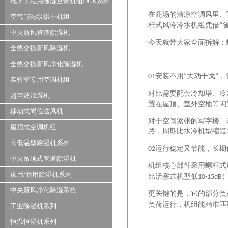
地下工程用除湿空调机组DCK系列
在商场的清凉空调风里、
空气能热泵烘干机组
杆式风冷冷水机组凭借
“
中央新风管道除湿机
今天就带大家全面拆解：
全热交换新风除湿机
全热交换新风净化除湿机
安装不用
大动干戈
，
01
“
”
实验室专用空调机组
对比需要配套冷却塔、冷
超声波加湿机
置在屋顶、室外空地等闲
移动式岗位送风机
对于空间紧张的写字楼、
屋顶式空调机组
路，周期比水冷机型缩短
高低温型除湿机系列
运行稳定又节能，长期
02
中央吊顶式管道除湿机
机组核心部件采用螺杆式
家用/商用除湿机系列
比活塞式机型低
10-15dB
中央新风净化除湿系统
更关键的是，它的部分负
负荷运行，机组能精准匹
工业除湿机系列
恒温恒湿机系列