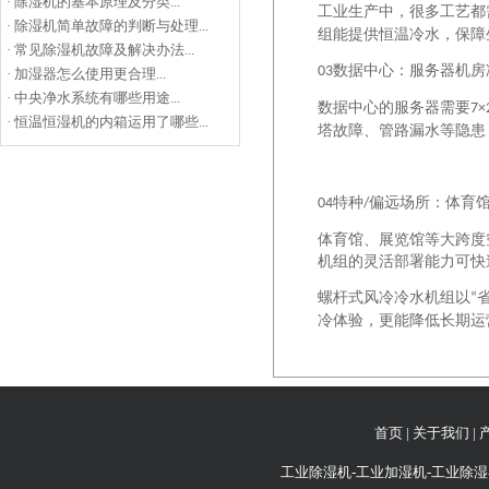
·
除湿机的基本原理及分类...
工业生产中，很多工艺都
·
除湿机简单故障的判断与处理...
组能提供恒温冷水，保障
·
常见除湿机故障及解决办法...
数据中心：服务器机房
03
·
加湿器怎么使用更合理...
·
中央净水系统有哪些用途...
数据中心的服务器需要
7×
·
恒温恒湿机的内箱运用了哪些...
塔故障、管路漏水等隐患
特种
偏远场所：体育
04
/
体育馆、展览馆等大跨度
机组的灵活部署能力可快
螺杆式风冷冷水机组以
“
冷体验，更能降低长期运
首页
|
关于我们
|
工业除湿机-工业加湿机-工业除湿