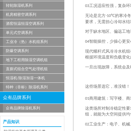
转轮除湿机系列
工况适应性强，复杂环
03
机房精密空调系列
无论是北方
的寒冷
-10℃
要求，无需担心冷却水结
酒窖恒温恒湿空调系列
对于缺水地区、偏远工地
单元式空调系列
智能操控，少操心更安
工业冷（热）水机组系列
04
防爆空调系列
现代螺杆式风冷冷水机组
根据环境温度和负载变化
地下工程用除湿空调机组
一旦出现故障，系统会及
直膨式组合空气处理机组
恒湿机/除湿加湿一体机
这些场景选它，准没错！
特种（非标）除湿机系列
众有品牌系列
商用建筑：写字楼、商
01
众有品牌除湿机系列
这类场所对制冷稳定性要
组，就能为大空间提供均
产品知识
工业生产：电子、机械
02